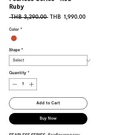
Ruby
Regular
Sale
 THB 3,290.00 
THB 1,990.00
Price
Price
Color
*
Shape
*
Quantity
*
Add to Cart
Buy Now