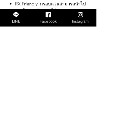
RX Friendly กรอบแว่นสามารถนำไป
ตัดเป็นเลนส์สายตาได้
LINE
Facebook
Instagram
SHADERS, the ‘FEARLESS’ concept is
from our heart of brand, we would like
to create pairs which connect with
everyone’s new-normal lifestyle,
benefiting with the great values of
Protection, Convenience and
Technology values.
SHADERS with the Blue Guard + Anti
Reflect + Anti Hydro
สำคัญ :
การรับประกันสินค้าตามเงื่อนไข จะ
ครอบคลุมเมื่อมีการลงทะเบียนข้อมูลการ
รับประกันสินค้าทางออนไลน์ภายใน 14
วันนับจากวันที่ซื้อสินค้าเท่านั้น’