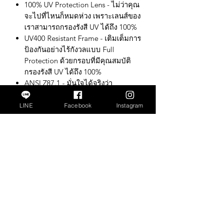
100% UV Protection Lens - ไม่ว่าคุณ
จะไปที่ไหนก็หมดห่วง เพราะเลนส์ของ
เราสามารถกรองรังสี UV ได้ถึง 100%
UV400 Resistant Frame - เติมเต็มการ
ป้องกันอย่างไร้กังวลแบบ Full
Protection ด้วยกรอบที่มีคุณสมบัติ
กรองรังสี UV ได้ถึง 100%
ANSI Z87.1 - มั่นใจได้จริงว่า
SHADERS ยังเป็นแว่นนิรภัยสำหรับ
ป้องกันดวงตา โดยได้รับการรับรอง
LINE
Facebook
Instagram
จาก ANSI Z87.1
Self - Adjustment Frame - ที่สำคัญ
SHADERS ยังสามารถดัดขาแว่นให้
เข้ากับใบหน้าของคุณได้อย่างลงตัว
RX friendly - ด้วย Features ทั้งหมดนี้
คุณยังสามารถนำไปตัดเป็นแว่น
สายตาได้อีกด้วย
SHADERS, the ‘LIFE EYEWEAR’
concept is from our heart of brand, we